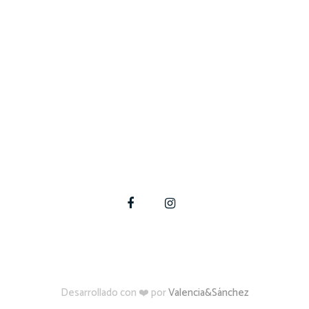
En Quincho Fácil podemos ayudarte a materializar tus
proyectos de construcción, ampliación y modificación
en tu hogar.
Para estas y otras dudas, contáctate con nosotros
Desarrollado con ❤️ por
Valencia&Sánchez