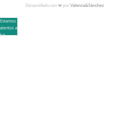
Desarrollado con ❤️ por
Valencia&Sánchez
Estamos
atentos a
tus
dudas
WhatsApp
Escríbenos
y te