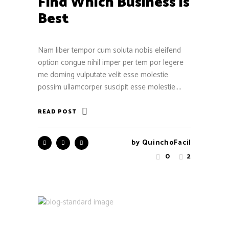
Find Which Business is
Best
Nam liber tempor cum soluta nobis eleifend
option congue nihil imper per tem por legere
me doming vulputate velit esse molestie
possim ullamcorper suscipit esse molestie....
READ POST
by
QuinchoFacil
0
2