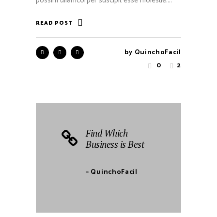
possim ullamcorper suscipit esse molestie....
READ POST
by
QuinchoFacil
0
2
Find Which
Business is Best
– QuinchoFacil