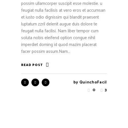
possim ullamcorper suscipit esse molestie. u
feugiat nulla facilisis at vero eros et accumsan
et iusto odio dignissim qui blandit praesent
luptatum zzril delenit augue duis dolore te
feugait nulla facilisi. Nam liber tempor cum
soluta nobis eleifend option congue nihil
imperdiet doming id quod mazim placerat
facer possim assum.Nam...
READ POST
by
QuinchoFacil
0
3