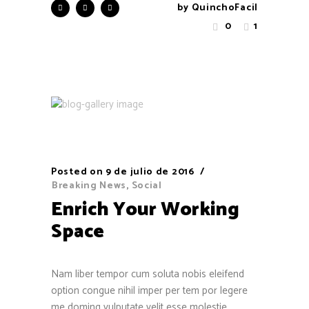
by
QuinchoFacil
0
1
Posted on
9 de julio de 2016
Breaking News
,
Social
Enrich Your Working
Space
Nam liber tempor cum soluta nobis eleifend
option congue nihil imper per tem por legere
me doming vulputate velit esse molestie