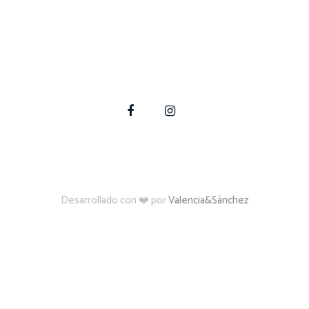
te a materializar tus proyectos de construcción, amplia
Para estas y otras dudas, contáctate con nosotros
Desarrollado con ❤️ por
Valencia&Sánchez