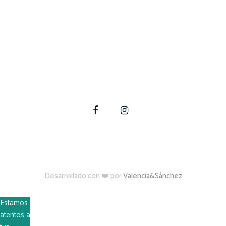
En Quincho Fácil podemos ayudarte a materializar tus
proyectos de construcción, ampliación y modificación
en tu hogar.
Para estas y otras dudas, contáctate con nosotros
Desarrollado con ❤️ por
Valencia&Sánchez
Estamos
atentos a