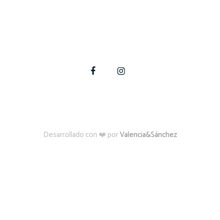
te a materializar tus proyectos de construcción, amplia
Para estas y otras dudas, contáctate con nosotros
Desarrollado con ❤️ por
Valencia&Sánchez