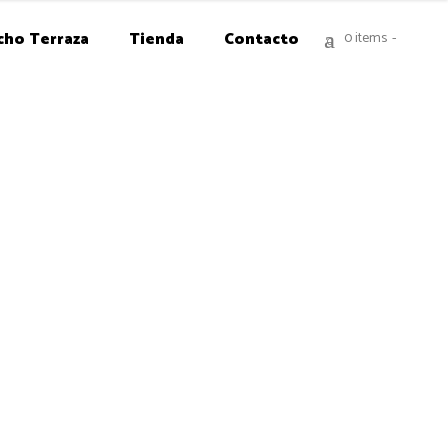
cho Terraza
Tienda
Contacto
0 items
0