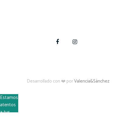
En Quincho Fácil podemos ayudarte a materializar tus
proyectos de construcción, ampliación y modificación
en tu hogar.
Para estas y otras dudas, contáctate con nosotros
Desarrollado con ❤️ por
Valencia&Sánchez
Estamos
atentos
a tus
dudas