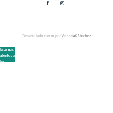
Desarrollado con ❤️ por
Valencia&Sánchez
Estamos
atentos a
tus
dudas