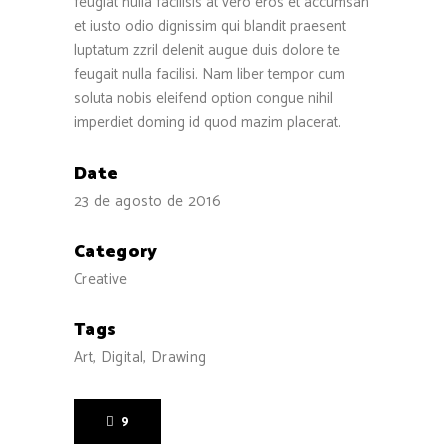
feugiat nulla facilisis at vero eros et accumsan
et iusto odio dignissim qui blandit praesent
luptatum zzril delenit augue duis dolore te
feugait nulla facilisi. Nam liber tempor cum
soluta nobis eleifend option congue nihil
imperdiet doming id quod mazim placerat.
Date
23 de agosto de 2016
Category
Creative
Tags
Art, Digital, Drawing
9