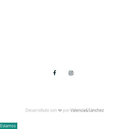
En Quincho Fácil podemos ayudarte a materializar tus
proyectos de construcción, ampliación y modificación
en tu hogar.
Para estas y otras dudas, contáctate con nosotros
Desarrollado con ❤️ por
Valencia&Sánchez
Estamos